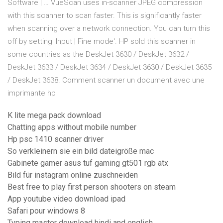
Software | … VueScan uses in-scanner JPEG compression
with this scanner to scan faster. This is significantly faster
when scanning over a network connection. You can turn this
off by setting 'Input | Fine mode'. HP sold this scanner in
some countries as the DeskJet 3630 / DeskJet 3632 /
DeskJet 3633 / DeskJet 3634 / DeskJet 3630 / DeskJet 3635
/ DeskJet 3638. Comment scanner un document avec une
imprimante hp
K lite mega pack download
Chatting apps without mobile number
Hp psc 1410 scanner driver
So verkleinern sie ein bild dateigröße mac
Gabinete gamer asus tuf gaming gt501 rgb atx
Bild für instagram online zuschneiden
Best free to play first person shooters on steam
App youtube video download ipad
Safari pour windows 8
Typing master download hindi and english